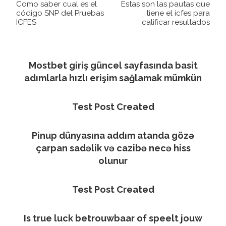
Como saber cual es el
Estas son las pautas que
código SNP del Pruebas
tiene el icfes para
ICFES
calificar resultados
Mostbet giriş güncel sayfasında basit
adımlarla hızlı erişim sağlamak mümkün
Test Post Created
Pinup dünyasına addım atanda gözə
çarpan sadəlik və cazibə necə hiss
olunur
Test Post Created
Is true luck betrouwbaar of speelt jouw