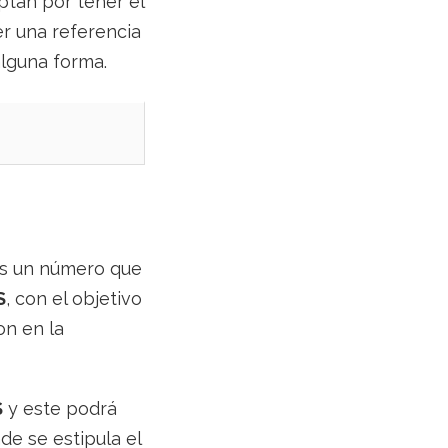
ptan por tener el
er una referencia
alguna forma.
es un número que
S
, con el objetivo
on en la
S
y este podrá
de se estipula el