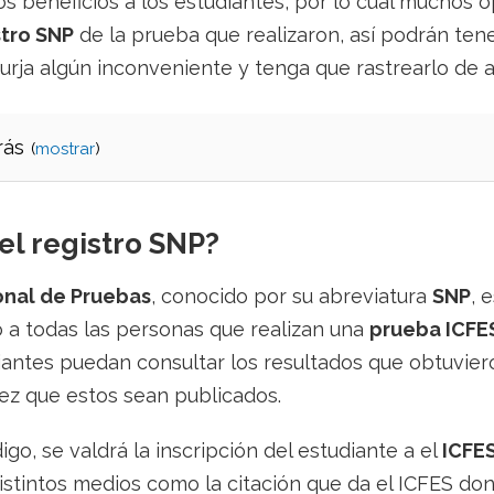
os beneficios a los estudiantes, por lo cual muchos o
tro SNP
de la prueba que realizaron, así podrán ten
urja algún inconveniente y tenga que rastrearlo de 
rás
(
)
el registro SNP?
onal de Pruebas
, conocido por su abreviatura
SNP
, 
o a todas las personas que realizan una
prueba ICFE
iantes puedan consultar los resultados que obtuvier
ez que estos sean publicados.
igo, se valdrá la inscripción del estudiante a el
ICFE
istintos medios como la citación que da el ICFES don