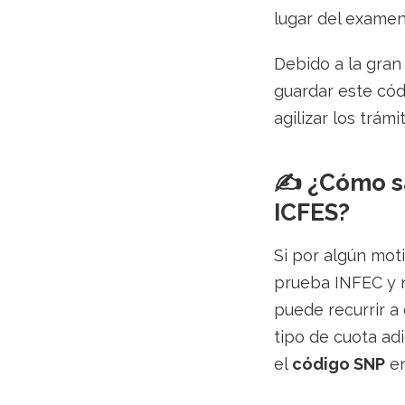
lugar del examen
Debido a la gran
guardar este cód
agilizar los trám
✍️ ¿Cómo s
ICFES?
Si por algún mot
prueba INFEC y n
puede recurrir a
tipo de cuota ad
el
código SNP
en