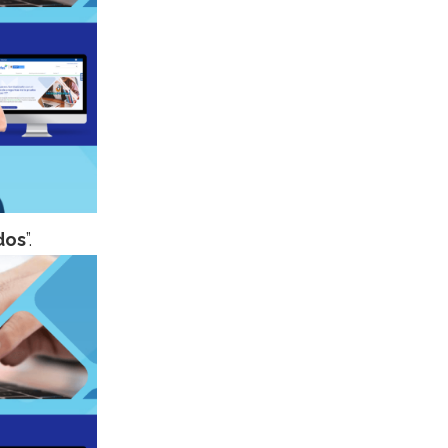
dos
”.