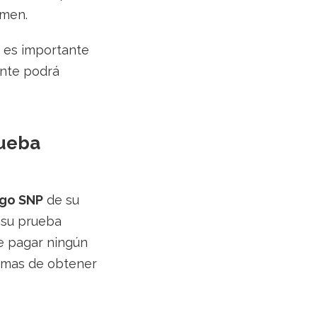
amen.
 es importante
ante podrá
rueba
go SNP
de su
 su prueba
ue pagar ningún
ormas de obtener