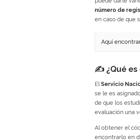
puede darle vari
número de regis
en caso de que s
Aquí encontra
✍️ ¿Qué es 
El
Servicio Naci
se le es asignad
de que los estud
evaluación una v
Al obtener el cód
encontrarlo en d