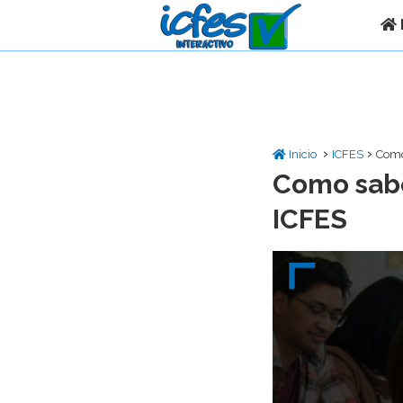
›
›
Inicio
ICFES
Como
Como sabe
ICFES