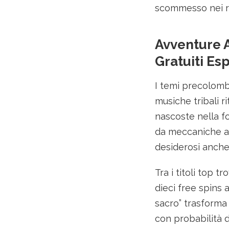
scommesso nei re
Avventure 
Gratuiti Esp
I temi precolombi
musiche tribali r
nascoste nella fo
da meccaniche ad 
desiderosi anche 
Tra i titoli top
dieci free spins a
sacro” trasforma 
con probabilità 