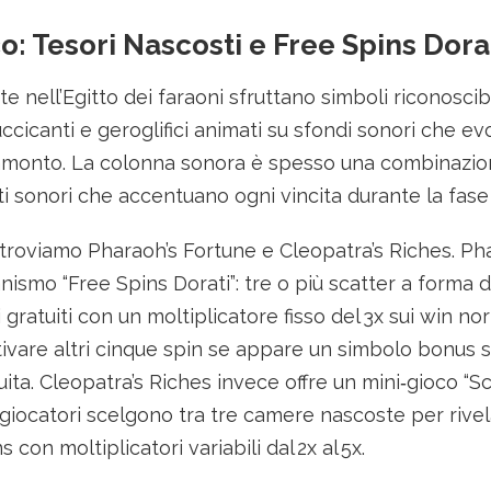
co: Tesori Nascosti e Free Spins Dora
e nell’Egitto dei faraoni sfruttano simboli riconosci
luccicanti e geroglifici animati su sfondi sonori che e
ramonto. La colonna sonora è spesso una combinazio
ti sonori che accentuano ogni vincita durante la fase
er troviamo Pharaoh’s Fortune e Cleopatra’s Riches. P
nismo “Free Spins Dorati”: tre o più scatter a forma 
i gratuiti con un moltiplicatore fisso del 3x sui win nor
attivare altri cinque spin se appare un simbolo bonus
ita. Cleopatra’s Riches invece offre un mini‑gioco “S
 giocatori scelgono tra tre camere nascoste per rivel
s con moltiplicatori variabili dal 2x al 5x.