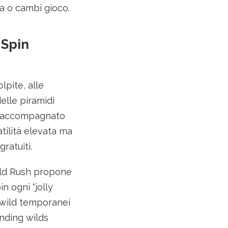
a o cambi gioco.
 Spin
lpite, alle
elle piramidi
sso accompagnato
tilità elevata ma
atuiti.​
Gold Rush propone
n ogni “jolly
n wild temporanei
anding wilds