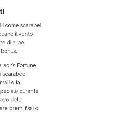
ti
bili come scarabei
vocano il vento
ne di arpe
 bonus.
haraoh’s Fortune
di scarabeo
mali e la
 speciale durante
cavo della
are premi fissi o