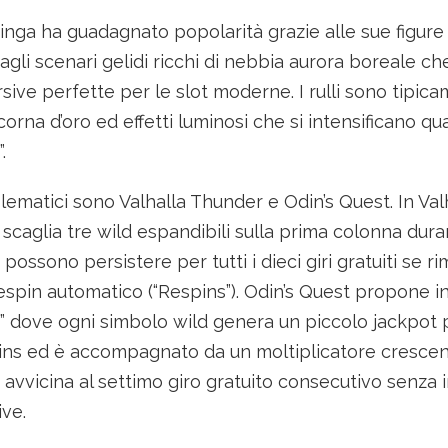
hinga ha guadagnato popolarità grazie alle sue figur
gli scenari gelidi ricchi di nebbia aurora boreale c
ive perfette per le slot moderne. I rulli sono tipic
corna d’oro ed effetti luminosi che si intensificano qua
.
matici sono Valhalla Thunder e Odin’s Quest. In Valh
 scaglia tre wild espandibili sulla prima colonna dura
 possono persistere per tutti i dieci giri gratuiti se r
espin automatico (“Respins”). Odin’s Quest propone 
n” dove ogni simbolo wild genera un piccolo jackpot
pins ed è accompagnato da un moltiplicatore crescent
vvicina al settimo giro gratuito consecutivo senza in
ive.