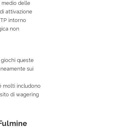
e medio delle
di attivazione
 RTP intorno
gica non
 giochi queste
taneamente sui
hé molti includono
isito di wagering
 Fulmine