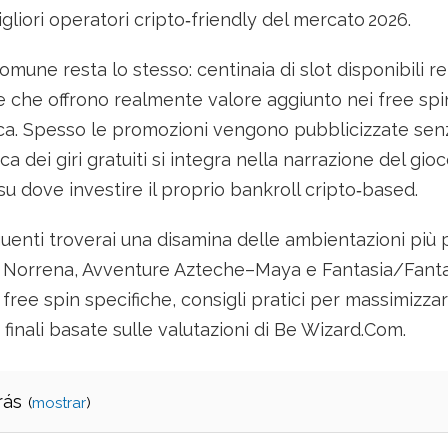
igliori operatori cripto‑friendly del mercato 2026.
omune resta lo stesso: centinaia di slot disponibili re
e che offrono realmente valore aggiunto nei free spi
ca. Spesso le promozioni vengono pubblicizzate sen
 dei giri gratuiti si integra nella narrazione del gio
su dove investire il proprio bankroll cripto‑based.
guenti troverai una disamina delle ambientazioni più
ia Norrena, Avventure Azteche–Maya e Fantasia/Fan
 free spin specifiche, consigli pratici per massimizzar
inali basate sulle valutazioni di Be Wizard.Com.
rás
(
)