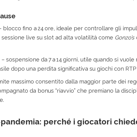
pause
– blocco fino a 24 ore, ideale per controllare gli impul
sessione live su slot ad alta volatilità come
Gonzo’s
– sospensione da 7 a 14 giorni, utile quando si vuole ri
le dopo una perdita significativa su giochi con RTP i
mite massimo consentito dalla maggior parte dei rego
mpagnato da bonus “riavvio” che premiano la discipli
e.
pandemia: perché i giocatori chied