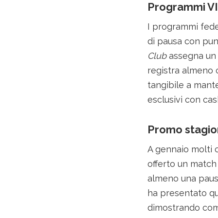
Programmi VI
I programmi fedel
di pausa con punt
Club
assegna un m
registra almeno 
tangibile a mante
esclusivi con cas
Promo stagion
A gennaio molti 
offerto un match
almeno una pausa
ha presentato qu
dimostrando come