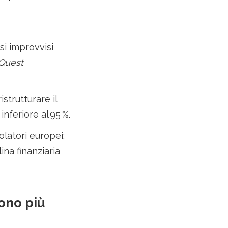
si improvvisi
 Quest
strutturare il
nferiore al 95 %.
latori europei;
na finanziaria
ono più