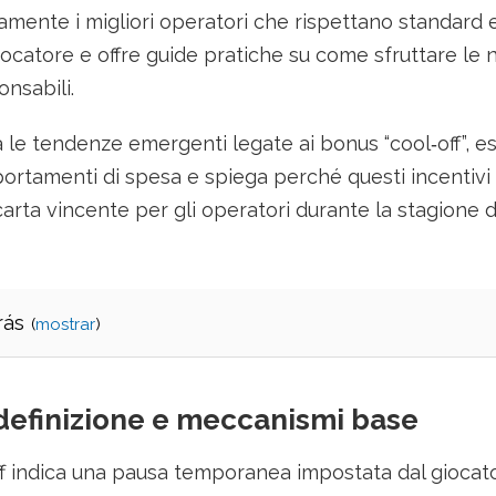
mente i migliori operatori che rispettano standard e
iocatore e offre guide pratiche su come sfruttare le
onsabili.
za le tendenze emergenti legate ai bonus “cool‑off”, es
ortamenti di spesa e spiega perché questi incentivi
rta vincente per gli operatori durante la stagione de
rás
(
)
 definizione e meccanismi base
ff indica una pausa temporanea impostata dal giocato