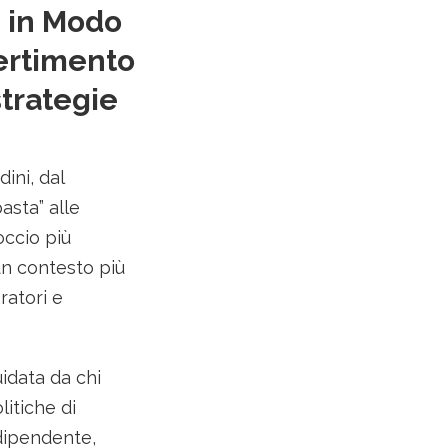
e in Modo
vertimento
strategie
ini, dal
asta” alle
occio più
un contesto più
ratori e
idata da chi
itiche di
dipendente,