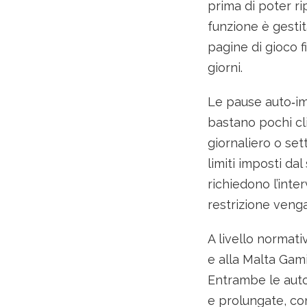
prima di poter r
funzione è gestit
pagine di gioco f
giorni.
Le pause auto‑imp
bastano pochi cl
giornaliero o set
limiti imposti da
richiedono l’inte
restrizione venga
A livello normat
e alla Malta Gam
Entrambe le autor
e prolungate, con