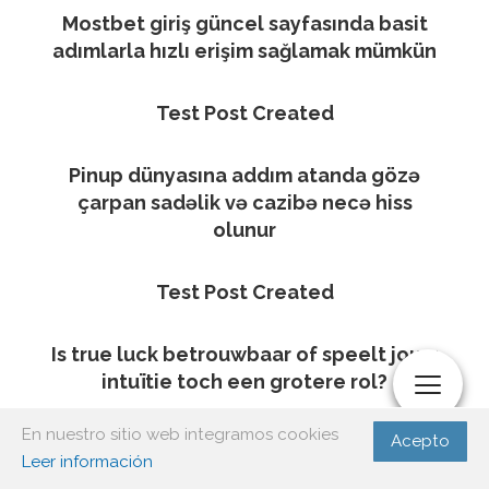
Mostbet giriş güncel sayfasında basit
adımlarla hızlı erişim sağlamak mümkün
Test Post Created
Pinup dünyasına addım atanda gözə
çarpan sadəlik və cazibə necə hiss
olunur
Test Post Created
Is true luck betrouwbaar of speelt jouw
intuïtie toch een grotere rol?
En nuestro sitio web integramos cookies
Acepto
Test Post Created
Leer información