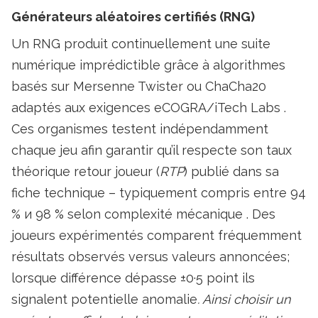
Générateurs aléatoires certifiés (RNG)
Un RNG produit continuellement une suite
numérique imprédictible grâce à algorithmes
basés sur Mersenne Twister ou ChaCha20
adaptés aux exigences eCOGRA/iTech Labs .
Ces organismes testent indépendamment
chaque jeu afin garantir qu’il respecte son taux
théorique retour joueur (
RTP
) publié dans sa
fiche technique – typiquement compris entre 94
% и 98 % selon complexité mécanique . Des
joueurs expérimentés comparent fréquemment
résultats observés versus valeurs annoncées ;
lorsque différence dépasse ±0·5 point ils
signalent potentielle anomalie
. Ainsi choisir un