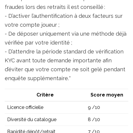
fraudes lors des retraits il est conseillé :
- D’activer l’authentification à deux facteurs sur
votre compte joueur ;
- De déposer uniquement via une méthode déjà
vérifiée par votre identité ;
- D’attendre la période standard de vérification
KYC avant toute demande importante afin
d’éviter que votre compte ne soit gelé pendant
enquête supplémentaire.*
Critère
Score moyen
Licence officielle
9 /10
Diversité du catalogue
8 /10
Rapidité dépôt/retrait
7 /10