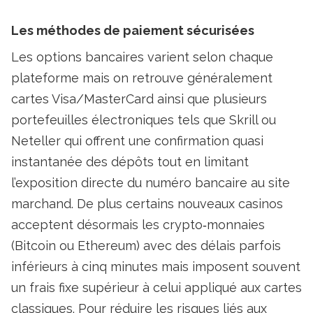
Les méthodes de paiement sécurisées
Les options bancaires varient selon chaque
plateforme mais on retrouve généralement
cartes Visa/MasterCard ainsi que plusieurs
portefeuilles électroniques tels que Skrill ou
Neteller qui offrent une confirmation quasi
instantanée des dépôts tout en limitant
l’exposition directe du numéro bancaire au site
marchand. De plus certains nouveaux casinos
acceptent désormais les crypto‑monnaies
(Bitcoin ou Ethereum) avec des délais parfois
inférieurs à cinq minutes mais imposent souvent
un frais fixe supérieur à celui appliqué aux cartes
classiques. Pour réduire les risques liés aux