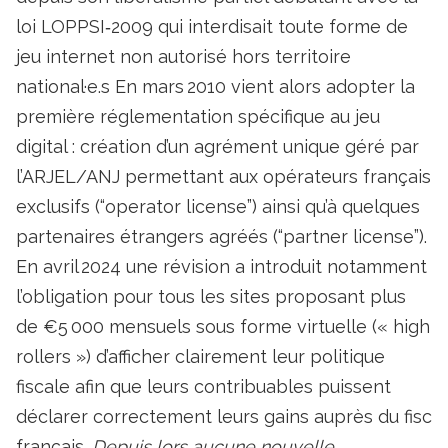
loi LOPPSI‑2009 qui interdisait toute forme de
jeu internet non autorisé hors territoire
national·e.s En mars 2010 vient alors adopter la
première réglementation spécifique au jeu
digital : création d’un agrément unique géré par
l’ARJEL/ANJ permettant aux opérateurs français
exclusifs (“operator license”) ainsi qu’à quelques
partenaires étrangers agréés (“partner license”).
En avril 2024 une révision a introduit notamment
l’obligation pour tous les sites proposant plus
de €5 000 mensuels sous forme virtuelle (« high
rollers ») d’afficher clairement leur politique
fiscale afin que leurs contribuables puissent
déclarer correctement leurs gains auprès du fisc
français.
Depuis lors aucune nouvelle