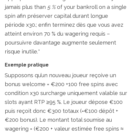
jamais plus than
5 %
of your bankroll on a single
spin afin préserver capital durant longue
période x30.; enfin terminez dès que vous avez
atteint environ 70 % du wagering requis –
poursuivre davantage augmente seulement
risque inutile.*
Exemple pratique
Supposons qu’un nouveau joueur reçoive un
bonus welcome = €200 +100 free spins avec
condition x30 surcharge uniquement valable sur
slots ayant RTP ≥95 %. Le joueur dépose €100
puis reçoit donc €300 totaux (=€100 dépôt +
€200 bonus). Le montant total soumise au
wagering = (€200 + valeur estimée free spins ≈