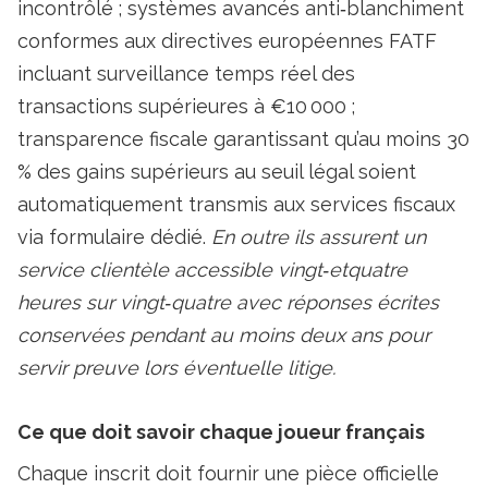
incontrôlé ; systèmes avancés anti‑blanchiment
conformes aux directives européennes FATF
incluant surveillance temps réel des
transactions supérieures à €10 000 ;
transparence fiscale garantissant qu’au moins 30
% des gains supérieurs au seuil légal soient
automatiquement transmis aux services fiscaux
via formulaire dédié.
En outre ils assurent un
service clientèle accessible vingt‑et­quatre
heures sur vingt‑quatre avec réponses écrites
conservées pendant au moins deux ans pour
servir preuve lors éventuelle litige.
Ce que doit savoir chaque joueur français
Chaque inscrit doit fournir une pièce officielle