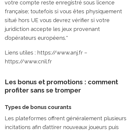
votre compte reste enregistré sous licence
française; toutefois si vous êtes physiquement
situé hors UE vous devrez vérifier si votre
juridiction accepte les jeux provenant
d’opérateurs européens.*
Liens utiles : https://www.anj.fr –
https://www.cnil.fr
Les bonus et promotions : comment
profiter sans se tromper
Types de bonus courants
Les plateformes offrent généralement plusieurs
incitations afin d’attirer nouveaux joueurs puis