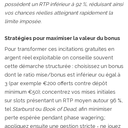
possèdent un RTP inférieur à 92 %, réduisant ainsi
vos chances réelles atteignant rapidement la
limite imposée.
Stratégies pour maximiser la valeur du bonus
Pour transformer ces incitations gratuites en
argent réel exploitable on conseille souvent
cette démarche structurée : choisissez un bonus
dont le ratio mise/bonus est inférieur ou égal à
3 (par exemple €200 offerts contre dépôt
minimum €50); concentrez vos mises initiales
sur slots présentant un RTP moyen autour 96 %,
tel
Starburst
ou
Book of Dead
, afin minimiser
perte espérée pendant phase wagering.;
appliquez ensuite une gestion stricte ‑ ne jouez