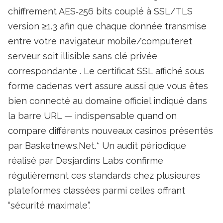
chiffrement AES‑256 bits couplé à SSL/TLS
version ≥1​.3 afin que chaque donnée transmise
entre votre navigateur mobile/computeret
serveur soit illisible sans clé privée
correspondante . Le certificat SSL affiché sous
forme cadenas vert assure aussi que vous êtes
bien connecté au domaine officiel indiqué dans
la barre URL — indispensable quand on
compare différents nouveaux casinos présentés
par Basketnews.Net.* Un audit périodique
réalisé par Desjardins Labs confirme
régulièrement ces standards chez plusieures
plateformes classées parmi celles offrant
“sécurité maximale”.