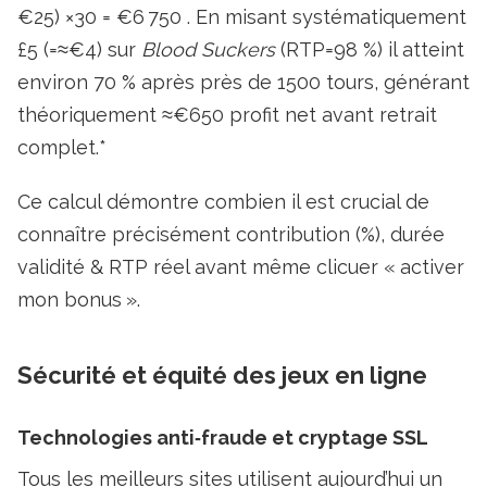
€25) ×30 = €6 750 . En misant systématiquement
£5 (=≈€4) sur
Blood Suckers
(RTP=98 %) il atteint
environ 70 % après près de 1500 tours, générant
théoriquement ≈€650 profit net avant retrait
complet.*
Ce calcul démontre combien il est crucial de
connaître précisément contribution (%), durée
validité & RTP réel avant même clicuer « activer
mon bonus ».
Sécurité et équité des jeux en ligne
Technologies anti‑fraude et cryptage SSL
Tous les meilleurs sites utilisent aujourd’hui un