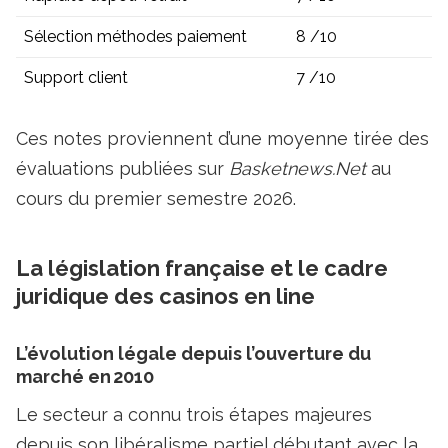
Sélection méthodes paiement
8 /10
Support client
7 /10
Ces notes proviennent d’une moyenne tirée des
évaluations publiées sur
Basketnews.Net
au
cours du premier semestre 2026.
La législation française et le cadre
juridique des casinos en line
L’évolution légale depuis l’ouverture du
marché en 2010
Le secteur a connu trois étapes majeures
depuis son libéralisme partiel débutant avec la