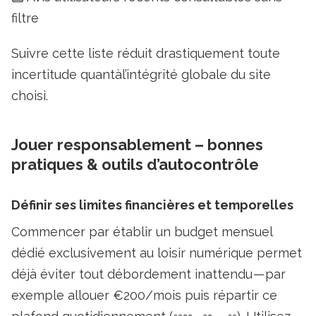
filtre
Suivre cette liste réduit drastiquement toute
incertitude quantàl’intégrité globale du site
choisi.
Jouer responsablement – bonnes
pratiques & outils d’autocontrôle
Définir ses limites financières et temporelles
Commencer par établir un budget mensuel
dédié exclusivement au loisir numérique permet
déjà éviter tout débordement inattendu — par
exemple allouer €200/mois puis répartir ce