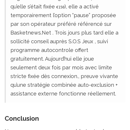
qu’elle s’était fixée
), elle a activé
€150
temporairement l’option “pause” proposée
par son opérateur préféré référencé sur
Basketnews.Net . Trois jours plus tard elle a
sollicité conseil auprès S.O.S Jeux , suivi
programme autocontrole offert
gratuitement.​ Aujourd’hui elle joue
seulement deux fois par mois avec limite
stricte fixée dès connexion., preuve vivante
qu’une stratégie combinée auto-exclusion +
assistance externe fonctionne réellement.
Conclusion