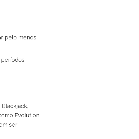
ar pelo menos
 períodos
 Blackjack,
como Evolution
dem ser