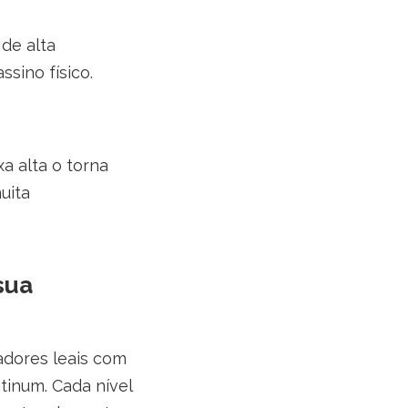
 de alta
sino físico.
a alta o torna
uita
sua
adores leais com
atinum. Cada nível