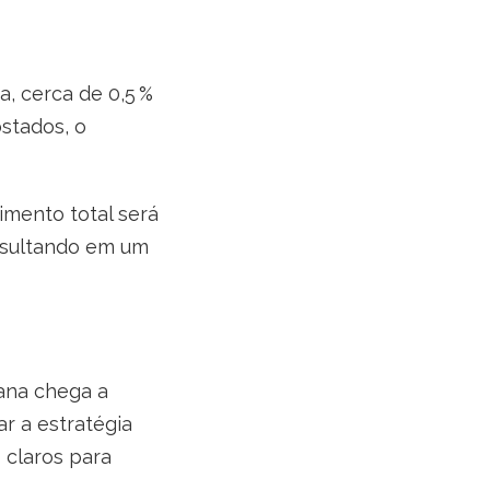
, cerca de 0,5 %
ostados, o
imento total será
resultando em um
cana chega a
r a estratégia
s claros para