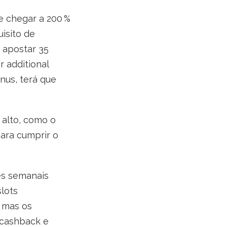
e chegar a 200 %
uisito de
o apostar 35
r additional
nus, terá que
alto, como o
para cumprir o
es semanais
lots
, mas os
 cashback e