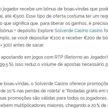
 o jogador recebe um bônus de boas‑vindas que pod
al, até €500. Esse tipo de oferta costuma ter um req
o que significa que, para liberar os ganhos, é precis
 bônus + depósito. Explore
Solverde Casino casino
fo
emplo, se você depositar €100 e receber €200 de bô
 × 300) antes de sacar.
postando em jogos com RTP (Retorno ao Jogador) 
 99,5 %). Isso reduz o volume de apostas necessário 
e boas‑vindas, o Solverde Casino oferece promoçõ
e 10 % nas perdas de roleta” e “Rodadas grátis em s
ssas promoções são válidas para todos os jogadores
ebem multiplicadores maiores, chegando a 20 % de