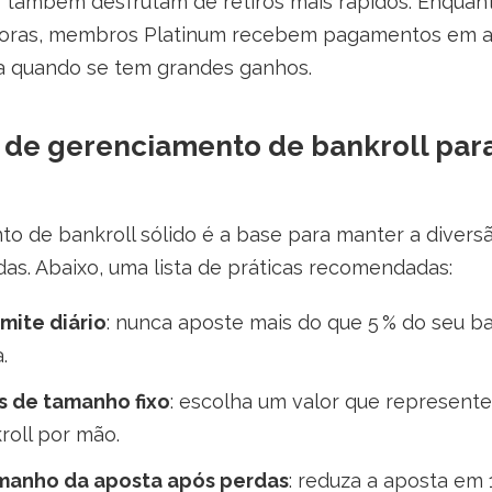
 também desfrutam de retiros mais rápidos. Enquan
horas, membros Platinum recebem pagamentos em at
ça quando se tem grandes ganhos.
s de gerenciamento de bankroll par
 de bankroll sólido é a base para manter a diversã
as. Abaixo, uma lista de práticas recomendadas:
imite diário
: nunca aposte mais do que 5 % do seu ba
.
s de tamanho fixo
: escolha um valor que represent
roll por mão.
amanho da aposta após perdas
: reduza a aposta em 