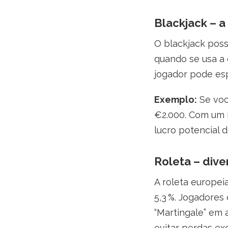
Blackjack – a
O blackjack poss
quando se usa a e
jogador pode esp
Exemplo:
Se voc
€2.000. Com um R
lucro potencial 
Roleta – dive
A roleta europei
5,3 %. Jogadores
“Martingale” em a
evitar perdas ex