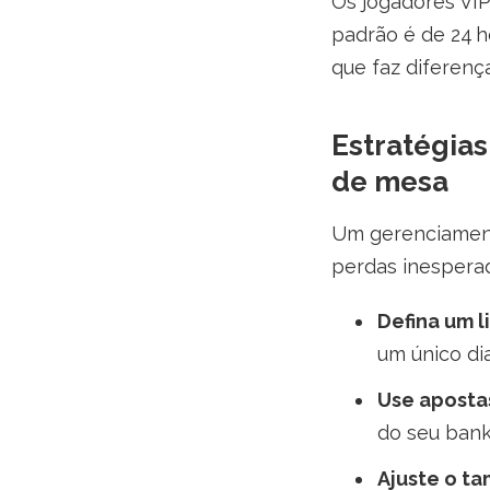
Os jogadores VIP
padrão é de 24 
que faz diferen
Estratégia
de mesa
Um gerenciamento
perdas inesperad
Defina um l
um único dia
Use aposta
do seu bank
Ajuste o t