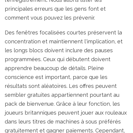
principales erreurs que les gens font et
comment vous pouvez les prévenir.
Des fenêtres focalisées courtes préservent la
concentration et maintiennent l'implication, et
les longs blocs doivent inclure des pauses
programmées. Ceux qui débutent doivent
apprendre beaucoup de détails. Pleine
conscience est important, parce que les
résultats sont aléatoires. Les offres peuvent
sembler gratuites appartiennent pourtant au
pack de bienvenue. Grâce à leur fonction, les
joueurs britanniques peuvent jouer aux rouleaux
dans leurs titres de machines à sous préférés
gratuitement et gagner paiements. Cependant,