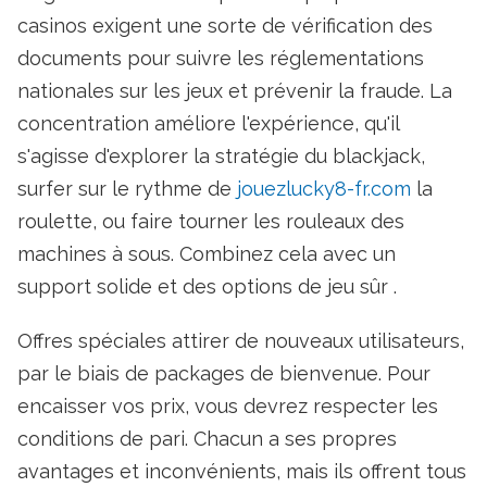
casinos exigent une sorte de vérification des
documents pour suivre les réglementations
nationales sur les jeux et prévenir la fraude. La
concentration améliore l'expérience, qu'il
s'agisse d'explorer la stratégie du blackjack,
surfer sur le rythme de
jouezlucky8-fr.com
la
roulette, ou faire tourner les rouleaux des
machines à sous. Combinez cela avec un
support solide et des options de jeu sûr .
Offres spéciales attirer de nouveaux utilisateurs,
par le biais de packages de bienvenue. Pour
encaisser vos prix, vous devrez respecter les
conditions de pari. Chacun a ses propres
avantages et inconvénients, mais ils offrent tous