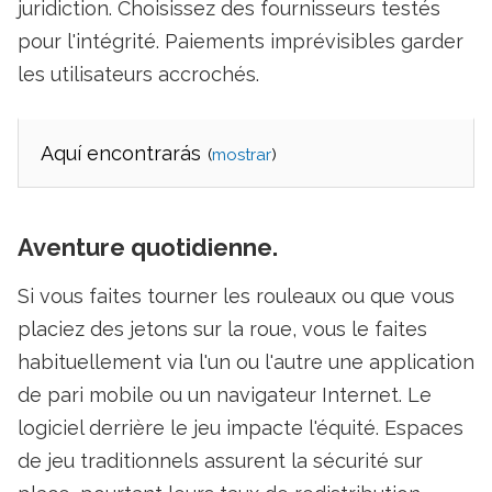
juridiction. Choisissez des fournisseurs testés
pour l'intégrité. Paiements imprévisibles garder
les utilisateurs accrochés.
Aquí encontrarás
(
)
Aventure quotidienne.
Si vous faites tourner les rouleaux ou que vous
placiez des jetons sur la roue, vous le faites
habituellement via l'un ou l'autre une application
de pari mobile ou un navigateur Internet. Le
logiciel derrière le jeu impacte l'équité. Espaces
de jeu traditionnels assurent la sécurité sur