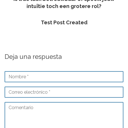
intuïtie toch een grotere rol?
Test Post Created
Deja una respuesta