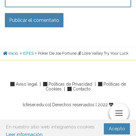
›
›
Inicio
ICFES
Poker De Joe Fortune 💰 Loire Valley Try Your Luck
Aviso legal
|
Políticas de Privacidad
|
Políticas de
Cookies
|
Contacto
Icfeser.edu.co| Derechos reservados | 2022
En nuestro sitio web integramos cookies
Acepto
Leer información