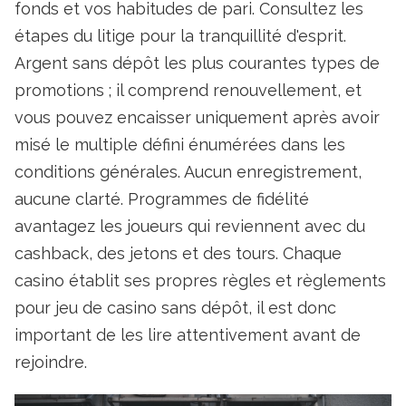
fonds et vos habitudes de pari. Consultez les
étapes du litige pour la tranquillité d'esprit.
Argent sans dépôt les plus courantes types de
promotions ; il comprend renouvellement, et
vous pouvez encaisser uniquement après avoir
misé le multiple défini énumérées dans les
conditions générales. Aucun enregistrement,
aucune clarté. Programmes de fidélité
avantagez les joueurs qui reviennent avec du
cashback, des jetons et des tours. Chaque
casino établit ses propres règles et règlements
pour jeu de casino sans dépôt, il est donc
important de les lire attentivement avant de
rejoindre.