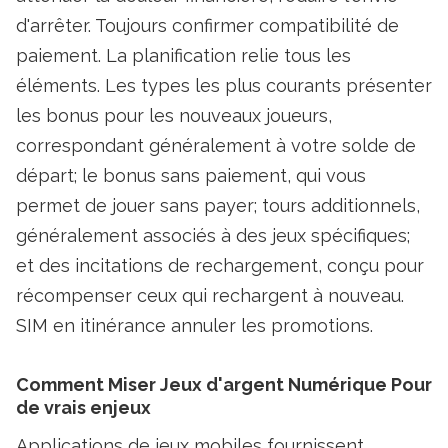
d'arrêter. Toujours confirmer compatibilité de
paiement. La planification relie tous les
éléments. Les types les plus courants présenter
les bonus pour les nouveaux joueurs,
correspondant généralement à votre solde de
départ; le bonus sans paiement, qui vous
permet de jouer sans payer; tours additionnels,
généralement associés à des jeux spécifiques;
et des incitations de rechargement, conçu pour
récompenser ceux qui rechargent à nouveau.
SIM en itinérance annuler les promotions.
Comment Miser Jeux d'argent Numérique Pour
de vrais enjeux
Applications de jeux mobiles fournissent