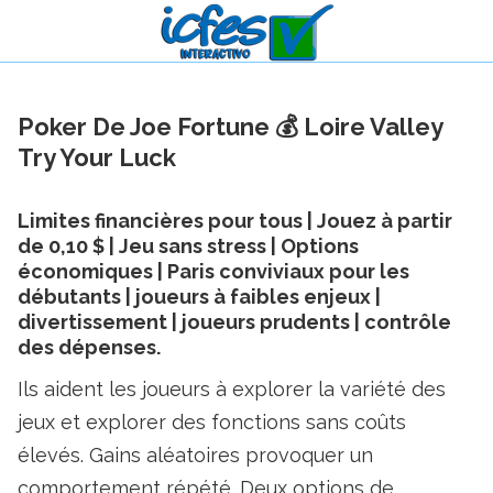
Poker De Joe Fortune 💰 Loire Valley
Try Your Luck
Limites financières pour tous | Jouez à partir
de 0,10 $ | Jeu sans stress | Options
économiques | Paris conviviaux pour les
débutants | joueurs à faibles enjeux |
divertissement | joueurs prudents | contrôle
des dépenses.
Ils aident les joueurs à explorer la variété des
jeux et explorer des fonctions sans coûts
élevés. Gains aléatoires provoquer un
comportement répété. Deux options de