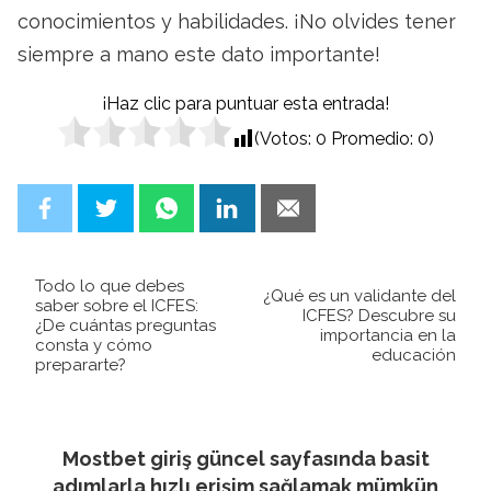
conocimientos y habilidades. ¡No olvides tener
siempre a mano este dato importante!
¡Haz clic para puntuar esta entrada!
(Votos:
0
Promedio:
0
)
Todo lo que debes
¿Qué es un validante del
saber sobre el ICFES:
ICFES? Descubre su
¿De cuántas preguntas
importancia en la
consta y cómo
educación
prepararte?
Mostbet giriş güncel sayfasında basit
adımlarla hızlı erişim sağlamak mümkün