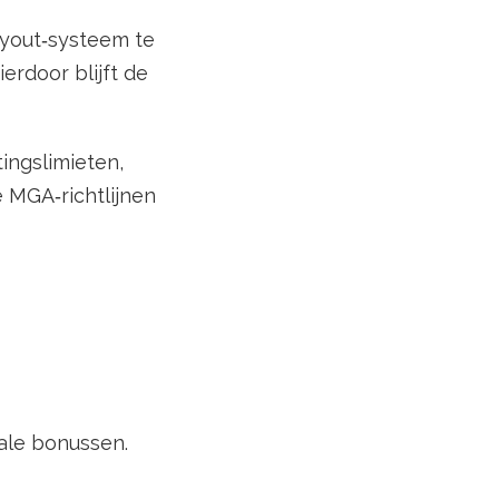
ayout‑systeem te
rdoor blijft de
ingslimieten,
e MGA‑richtlijnen
ale bonussen.