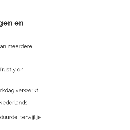
ngen en
 van meerdere
Trustly en
rkdag verwerkt.
 Nederlands.
uurde, terwijl je