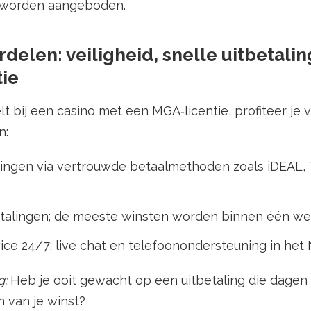
 worden aangeboden.
delen: veiligheid, snelle uitbetali
tie
t bij een casino met een MGA‑licentie, profiteer je
n:
rtingen via vertrouwde betaalmethoden zoals iDEAL, 
etalingen; de meeste winsten worden binnen één we
ice 24/7; live chat en telefoonondersteuning in het
g:
Heb je ooit gewacht op een uitbetaling die dagen d
en van je winst?