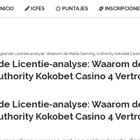
INICIO
ICFES
PUNTAJES
INSCRIPCIÓN
gaande Licentie‑analyse: Waarom de Malta Gaming Authority Kokobet Casin
e Licentie‑analyse: Waarom d
thority Kokobet Casino 4 Vert
e Licentie‑analyse: Waarom d
thority Kokobet Casino 4 Vert