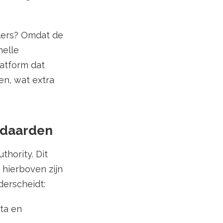
lers? Omdat de
nelle
latform dat
en, wat extra
ndaarden
thority. Dit
 hierboven zijn
erscheidt:
ta en