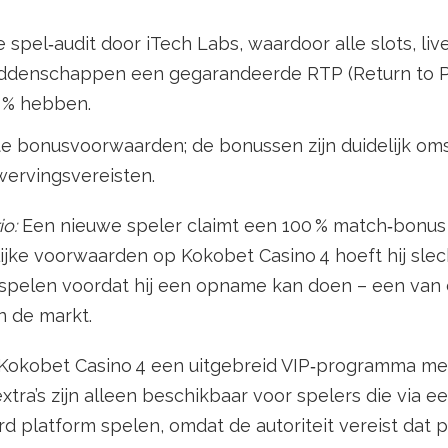
 spel‑audit door iTech Labs, waardoor alle slots, li
ddenschappen een gegarandeerde RTP (Return to P
 % hebben.
e bonusvoorwaarden; de bonussen zijn duidelijk om
ervingsvereisten.
o:
Een nieuwe speler claimt een 100 % match‑bonus 
lijke voorwaarden op Kokobet Casino 4 hoeft hij slec
spelen voordat hij een opname kan doen – een van 
n de markt.
 Kokobet Casino 4 een uitgebreid VIP‑programma m
tra’s zijn alleen beschikbaar voor spelers die via e
d platform spelen, omdat de autoriteit vereist dat p